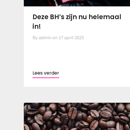
Deze BH’s zijn nu helemaal
in!
By admin on
17 april 2025