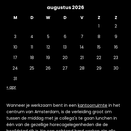
augustus 2026
M
D
W
D
V
Z
Z
1
2
3
4
5
6
7
8
9
10
11
12
13
14
15
16
17
18
19
20
21
22
23
24
25
26
27
28
29
30
31
« apr
Wanneer je werkzaam bent in een
kantoorruimte
in het
centrum van Amsterdam, is de verleiding groot om
tussen de middag met je collega's te gaan lunchen in
één van de gezellige horecagelegenheden die de
hoofdstad rijk is. Na een ochtend hard werken zijn alle